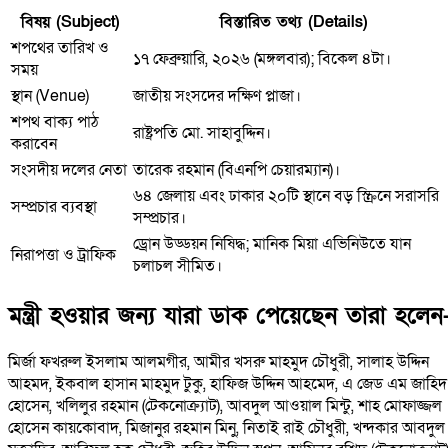
বিষয় (Subject)
বিস্তারিত তথ্য (Details)
শপথের তারিখ ও
১৭ ফেব্রুয়ারি, ২০২৬ (মঙ্গলবার); বিকেল ৪টা।
সময়
স্থান (Venue)
জাতীয় সংসদের দক্ষিণ প্লাজা।
শপথ বাক্য পাঠ
রাষ্ট্রপতি মো. সাহাবুদ্দিন।
করাবেন
সংসদীয় দলের নেতা
তারেক রহমান (বিএনপি চেয়ারম্যান)।
৬৪ জেলায় এবং ঢাকার ২০টি স্থানে বড় স্ক্রিনে সরাসরি
সম্প্রচার ব্যবস্থা
সম্প্রচার।
ড্রোন উড্ডয়ন নিষিদ্ধ; মানিক মিয়া এভিনিউতে যান
নিরাপত্তা ও ট্রাফিক
চলাচল সীমিত।
মন্ত্রী হওয়ার জন্য যারা ডাক পেয়েছেন তারা হলেন
মির্জা ফখরুল ইসলাম আলমগীর, আমীর খসরু মাহমুদ চৌধুরী, সালাহ উদ্দিন
আহমদ, ইকবাল হাসান মাহমুদ টুকু, হাফিজ উদ্দিন আহমেদ, এ জেড এম জাহিদ
হোসেন, খলিলুর রহমান (টেকনোক্র্যাট), আবদুল আওয়াল মিন্টু, শাহ মোফাজ্জল
হোসেন কায়কোবাদ, মিজানুর রহমান মিনু, নিতাই রাই চৌধুরী, খন্দকার আবদুল