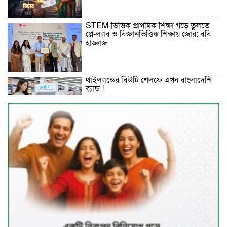
STEM-ভিত্তিক প্রাথমিক শিক্ষা গড়ে তুলতে
প্লে-ল্যাব ও বিজ্ঞানভিত্তিক শিক্ষায় জোর: ববি
হাজ্জাজ
থাইল্যান্ডের বিউটি শেলফে এখন বাংলাদেশি
ব্র্যান্ড !
Remark’s ‘Double Lakhpati’
Campaign Crowns Sirajganj
Retailer as Second Lucky Winner
Australia, UNICEF Sign A$16
Million Humanitarian Aid Agreement
for Rohingya and Host Communities