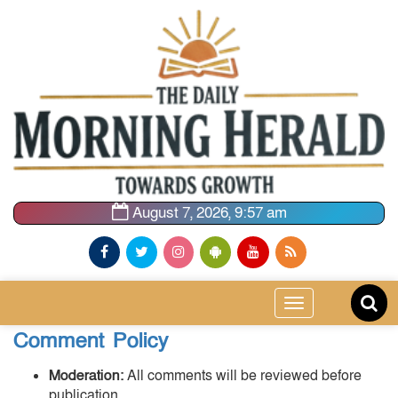
August 7, 2026, 9:57 am
Toggle
navigation
Comment Policy
Moderation:
All comments will be reviewed before
publication.