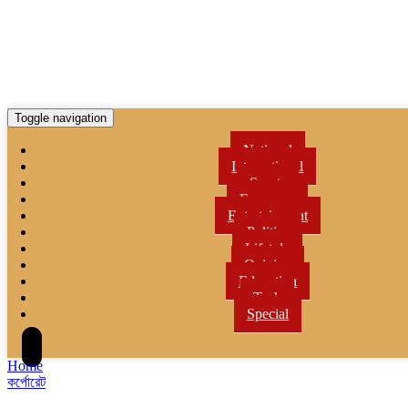
Toggle navigation
National
International
Sports
Economy
Entertainment
Politics
Lifetyle
Opinion
Education
Tech
Special
Home
কর্পোরেট