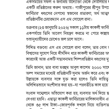
একসময়ের সফল ও জনপ্রিয় উদ্যোক্তা থেকে দেউলিয়ার দ্বারপ
একটি প্রতিষ্ঠানের করুণ অধ্যায়। গাজীপুরের শ্রীপুর উপজে
ফার্নিচার’ ধ্বংসের নেপথ্যে স্বজনের প্রতারণা, অর্
প্রতিষ্ঠানটির চেয়ারম্যান এস এম সোহেল রানা।
শুক্রবার (২৩ জানুয়ারি ২০২৬) সকাল ১১টায় কাকলী ফার্নি
একপর্যায়ে তিনি আবেগ নিয়ন্ত্রণ করতে না পেরে কান্
শুভানুধ্যায়ীদের চোখেও জল চলে আসে।
লিখিত বক্তব্যে এস এম সোহেল রানা বলেন, তার বোন 
বিশ্বাসের সুযোগ নিয়ে দীর্ঘদিন ধরে কাকলী ফার্নিচারের
কারণেই আজ একটি সম্ভাবনাময় শিল্পপ্রতিষ্ঠান ধ্বংসের ম
তিনি জানান, তার বাবা মরহুম আবুল কাশেম ২০০০ সালের 
অল্প সময়ের মধ্যেই প্রতিষ্ঠানটি সুনাম অর্জন করে এবং কর্
উল্লাহকে ব্যবসার সঙ্গে যুক্ত করা হলেও তিনি দায়ি
অলিখিতভাবে অংশীদার করা হয়—যা পরবর্তীতে কাল হয়ে 
সংবাদ সম্মেলনে অভিযোগ করা হয়, ব্যবসার অর্থ দিয়ে ছ
দেওয়া হয়নি। এছাড়া কাকলী ফার্নিচারের মালিকানাধীন 
থেকে ৩৫ লাখ টাকা—জোরপূর্বক দখলে নিয়ে ব্যক্তিগ