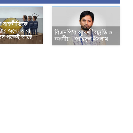
র রাজনীতিকে
রার জন্যে তারা
বিএনপি’র আদর্শ বিচ্যুতি ও
ের পক্ষেই আছে
করণীয় : জাহিদুল ইসলাম