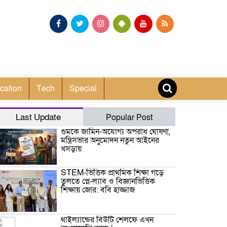
cation
Tech
Special
Last Update
Popular Post
গুমকে জামিন-অযোগ্য অপরাধ ঘোষণা,
মন্ত্রিসভার অনুমোদন নতুন আইনের
খসড়ায়
STEM-ভিত্তিক প্রাথমিক শিক্ষা গড়ে
তুলতে প্লে-ল্যাব ও বিজ্ঞানভিত্তিক
শিক্ষায় জোর: ববি হাজ্জাজ
থাইল্যান্ডের বিউটি শেলফে এখন