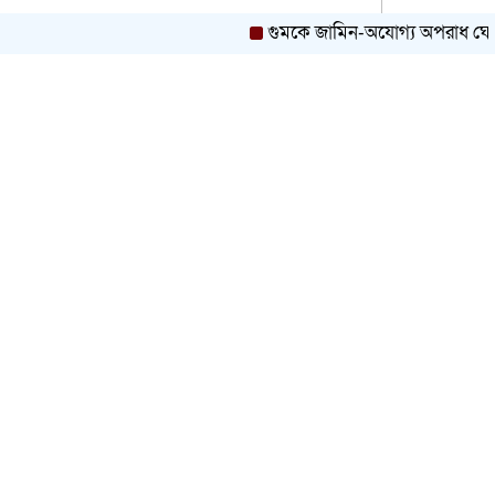
গুমকে জামিন-অযোগ্য অপরাধ ঘোষণা, ম