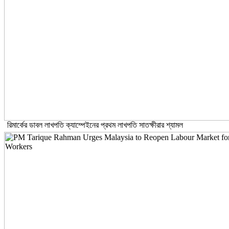
রিমার্কের ডাবল লাখপতি ক্যাম্পেইনের প্রথম লাখপতি সাতক্ষীরার শ্যামল