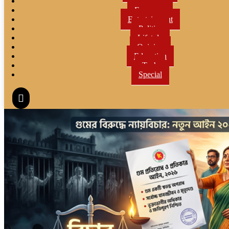
Sports
Economy
Entertainment
Politics
Lifetyle
Opinion
Education
Tech
Special