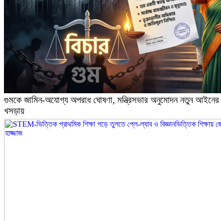
গুমকে জামিন-অযোগ্য অপরাধ ঘোষণা, মন্ত্রিসভার অনুমোদন নতুন আইনের
খসড়ায়