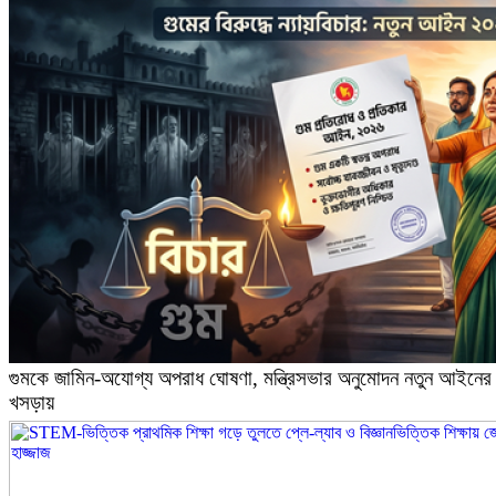
গুমকে জামিন-অযোগ্য অপরাধ ঘোষণা, মন্ত্রিসভার অনুমোদন নতুন আইনের
খসড়ায়