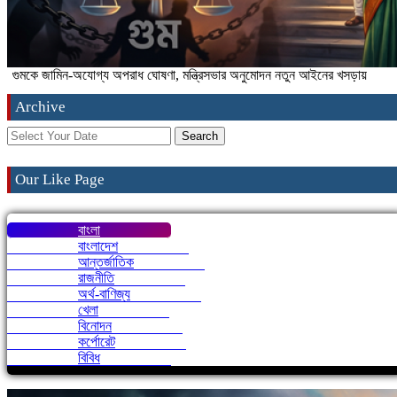
গুমকে জামিন-অযোগ্য অপরাধ ঘোষণা, মন্ত্রিসভার অনুমোদন নতুন আইনের খসড়ায়
Archive
Search
Our Like Page
বাংলা
বাংলাদেশ
আন্তর্জাতিক
রাজনীতি
অর্থ-বাণিজ্য
খেলা
বিনোদন
কর্পোরেট
বিবিধ